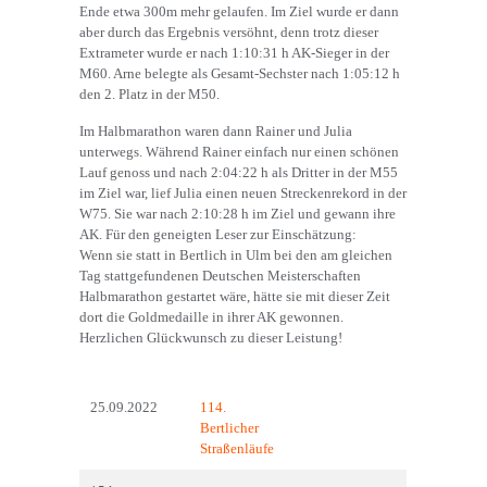
Ende etwa 300m mehr gelaufen. Im Ziel wurde er dann
aber durch das Ergebnis versöhnt, denn trotz dieser
Extrameter wurde er nach 1:10:31 h AK-Sieger in der
M60. Arne belegte als Gesamt-Sechster nach 1:05:12 h
den 2. Platz in der M50.
Im Halbmarathon waren dann Rainer und Julia
unterwegs. Während Rainer einfach nur einen schönen
Lauf genoss und nach 2:04:22 h als Dritter in der M55
im Ziel war, lief Julia einen neuen Streckenrekord in der
W75. Sie war nach 2:10:28 h im Ziel und gewann ihre
AK. Für den geneigten Leser zur Einschätzung:
Wenn sie statt in Bertlich in Ulm bei den am gleichen
Tag stattgefundenen Deutschen Meisterschaften
Halbmarathon gestartet wäre, hätte sie mit dieser Zeit
dort die Goldmedaille in ihrer AK gewonnen.
Herzlichen Glückwunsch zu dieser Leistung!
25.09.2022
114.
Bertlicher
Straßenläufe