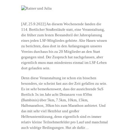
[AF, 25.9.2022] An diesem Wochenende fanden die
114. Bertlicher Straßenläufe statt, eine Veranstaltung,
die früher zum festen Bestandteil der Jahresplanung
eines jeden LSF-Mitgliedes gehörte. Alte Hasen wissen
zu berichten, dass dort in den Anfangstagen unseres
Vereins durchaus bis zu 20 Mitglieder an den Start
gegangen sind. Der Zuspruch hat nachgelassen, aber
eigentlich muss man mindestens einmal im LSF-Leben
dort gelaufen sein.
Denn diese Veranstaltung ist schon ein bisschen
besonders, sie scheint fast aus der Zeit gefallen zu sein.
Es ist sehr bemerkenswert, dass der ausrichtende SuS
Bertlich 3x im Jahr acht Distanzen von 850m
(Bambinis) über 5km, 7.5km, 10km, 15km,
Halbmarathon, 30km bis zum Marathon anbietet. Und
das mit sehr viel Herzblut und großer
Helferunterstützung, denn eigentlich sind es immer
relativ kleine Teilnehmerfelder pro Lauf und manchmal
auch widrige Bedingungen. Hut ab dafür…