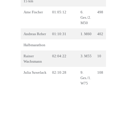
15 km
Arne Fischer
01:05:12
6.
498
Ges./2.
M50
Andreas Reher
01:10:31
1. M60
402
Halbmarathon
Rainer
02:04:22
3. M55
10
Wachsmann
Julia Suwelack
02:10:28
9.
108
Ges./1.
W75