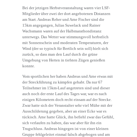
Bei der jetzigen Herbstveranstaltung waren vier LSF-
Mitglieder über zwei der dort angebotenen Distanzen
am Start. Andreas Reher und Arne Fischer sind die
15km angegangen, Julias Suwelack und Rainer
Wachsmann waren auf der Halbmarathondistanz
unterwegs. Das Wetter war stimmungsvoll herbstlich
mit Sonnenschein und moderaten Temperaturen, der
Wind (der so typisch für Bertlich sein soll) hielt sich
zurück, so dass man den Lauf durch die grüne
Umgebung von Herten in tiefsten Zügen genießen
konnte.
Vom sportlichen her haben Andreas und Arne etwas mit
der Streckführung zu kämpfen gehabt. Da nur 67
Teilnehmer im 15km-Lauf angetreten sind und dieser
auch noch der erste Lauf des Tages war, war es nach
einigen Kilometern doch recht einsam auf der Strecke.
Zwar hatte sich der Veranstalter sehr viel Mühe mit der
Ausschilderung gegeben, aber an einer Ecke war es
tückisch. Arne hatte Glück, ihn befiehl zwar das Gefühl,
sich verlaufen zu haben, das war aber für ihn ein
Trugschluss. Andreas hingegen ist von einer kleinen
Gruppe fehlgeleitet einmal falsch abgebogen und am