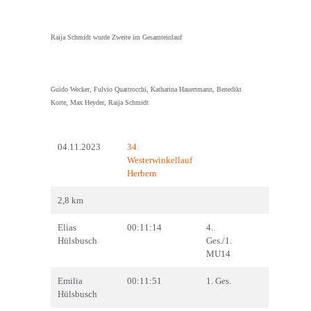
Raija Schmidt wurde Zweite im Gesamteinlauf
Guido Wecker, Fulvio Quattrocchi, Katharina Hauertmann, Benedikt
Korte, Max Heyder, Raija Schmidt
04.11.2023
34.
Westerwinkellauf
Herbern
2,8 km
Elias
00:11:14
4.
Hülsbusch
Ges./1.
MU14
Emilia
00:11:51
1. Ges.
Hülsbusch