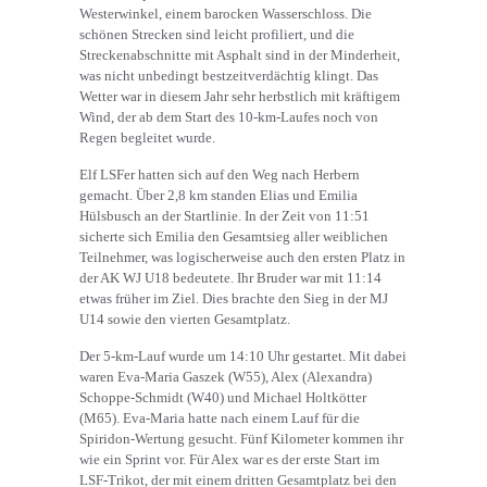
Westerwinkel, einem barocken Wasserschloss. Die
schönen Strecken sind leicht profiliert, und die
Streckenabschnitte mit Asphalt sind in der Minderheit,
was nicht unbedingt bestzeitverdächtig klingt. Das
Wetter war in diesem Jahr sehr herbstlich mit kräftigem
Wind, der ab dem Start des 10-km-Laufes noch von
Regen begleitet wurde.
Elf LSFer hatten sich auf den Weg nach Herbern
gemacht. Über 2,8 km standen Elias und Emilia
Hülsbusch an der Startlinie. In der Zeit von 11:51
sicherte sich Emilia den Gesamtsieg aller weiblichen
Teilnehmer, was logischerweise auch den ersten Platz in
der AK WJ U18 bedeutete. Ihr Bruder war mit 11:14
etwas früher im Ziel. Dies brachte den Sieg in der MJ
U14 sowie den vierten Gesamtplatz.
Der 5-km-Lauf wurde um 14:10 Uhr gestartet. Mit dabei
waren Eva-Maria Gaszek (W55), Alex (Alexandra)
Schoppe-Schmidt (W40) und Michael Holtkötter
(M65). Eva-Maria hatte nach einem Lauf für die
Spiridon-Wertung gesucht. Fünf Kilometer kommen ihr
wie ein Sprint vor. Für Alex war es der erste Start im
LSF-Trikot, der mit einem dritten Gesamtplatz bei den