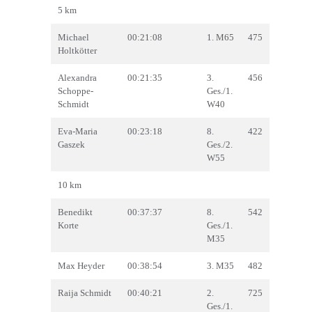
5 km
Michael
00:21:08
1. M65
475
Holtkötter
Alexandra
00:21:35
3.
456
Schoppe-
Ges./1.
Schmidt
W40
Eva-Maria
00:23:18
8.
422
Gaszek
Ges./2.
W55
10 km
Benedikt
00:37:37
8.
542
Korte
Ges./1.
M35
Max Heyder
00:38:54
3. M35
482
Raija Schmidt
00:40:21
2.
725
Ges./1.