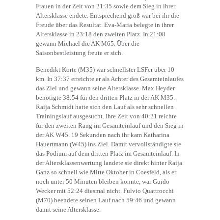
Frauen in der Zeit von 21:35 sowie dem Sieg in ihrer
Altersklasse endete. Entsprechend groß war bei ihr die
Freude über das Resultat. Eva-Maria belegte in ihrer
Altersklasse in 23:18 den zweiten Platz. In 21:08
gewann Michael die AK M65. Über die
Saisonbestleistung freute er sich.
Benedikt Korte (M35) war schnellster LSFer über 10
km. In 37:37 erreichte er als Achter des Gesamteinlaufes
das Ziel und gewann seine Altersklasse. Max Heyder
benötigte 38:54 für den dritten Platz in der AK M35.
Raija Schmidt hatte sich den Lauf als sehr schnellen
Trainingslauf ausgesucht. Ihre Zeit von 40:21 reichte
für den zweiten Rang im Gesamteinlauf und den Sieg in
der AK W45. 19 Sekunden nach ihr kam Katharina
Hauertmann (W45) ins Ziel. Damit vervollständigte sie
das Podium auf dem dritten Platz im Gesamteinlauf. In
der Altersklassenwertung landete sie direkt hinter Raija.
Ganz so schnell wie Mitte Oktober in Coesfeld, als er
noch unter 50 Minuten bleiben konnte, war Guido
Wecker mit 52:24 diesmal nicht. Fulvio Quattrocchi
(M70) beendete seinen Lauf nach 59:46 und gewann
damit seine Altersklasse.