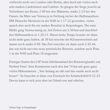
vielleicht nicht wie London oder Berlin, aber doch mit vielen auch
sehr starken Läuferinnen und Läufern. So gingen die Siege jeweils an
Teilnehmer aus Kenia, 2:09 bei den Männern, starke 2:23 bei den
Frauen. Im März war Verena ja in Freiburg im bei der Halbmarathon-
DM Deutsche Meisterin in der W40 in 1:17:22 geworden, vieles
sprach also auch für ein starkes Resultat in Kopenhagen. Die erste
Hälfte ging Verena mutig an, lief Zeiten um 3:50/km und durchlief
den Halbmarathon in 1:20:11. Dieses hohe Tempo konnte sie dann
nicht mehr ganz halten, ab 30 km rutschte der Kilometerschnitt auf
immer noch starke 4:00. Das Ziel erreichte sie dann nach 2:45:44,
das war nicht nur eine neue persönliche Bestzeit, sondern auch Platz
1 in der W40 und Platz 16 insgesamt.
Einziger Starter des LSF beim Jubiläumslauf des Rennsteiglaufes war
Norbert Fasel. Sein Kommentar nach den fast 74 km mit ganz ganz
vielen Höhenmetern: „Von Anfang an zäh und das wurde auch nicht
besser“. So brauchte er dann von Eisenach bis Schmiedefeld 9:22:23.
Davon kann er sich jetzt aber im Urlaub erst mal erholen.
Verena Vogt in Kopenhagen