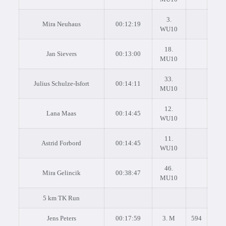
3.
Mira Neuhaus
00:12:19
WU10
18.
Jan Sievers
00:13:00
MU10
33.
Julius Schulze-Isfort
00:14:11
MU10
12.
Lana Maas
00:14:45
WU10
11.
Astrid Forbord
00:14:45
WU10
46.
Mira Gelincik
00:38:47
MU10
5 km TK Run
Jens Peters
00:17:59
3. M
594