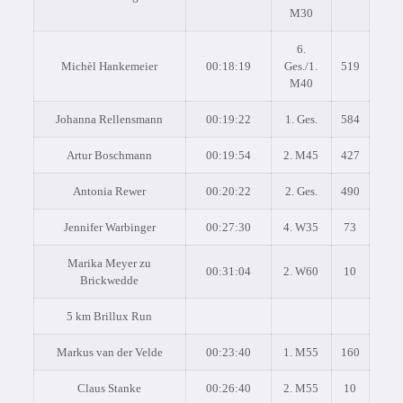
M30
6.
Michèl Hankemeier
00:18:19
Ges./1.
519
M40
Johanna Rellensmann
00:19:22
1. Ges.
584
Artur Boschmann
00:19:54
2. M45
427
Antonia Rewer
00:20:22
2. Ges.
490
Jennifer Warbinger
00:27:30
4. W35
73
Marika Meyer zu
00:31:04
2. W60
10
Brickwedde
5 km Brillux Run
Markus van der Velde
00:23:40
1. M55
160
Claus Stanke
00:26:40
2. M55
10