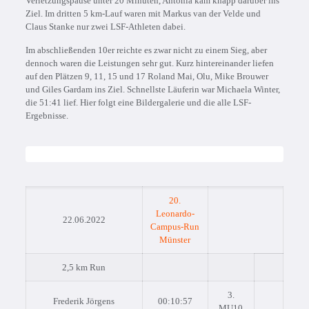
Verletzungspause unter 20 Minuten, Antonia kam knapp darüber ins
Ziel. Im dritten 5 km-Lauf waren mit Markus van der Velde und
Claus Stanke nur zwei LSF-Athleten dabei.
Im abschließenden 10er reichte es zwar nicht zu einem Sieg, aber
dennoch waren die Leistungen sehr gut. Kurz hintereinander liefen
auf den Plätzen 9, 11, 15 und 17 Roland Mai, Olu, Mike Brouwer
und Giles Gardam ins Ziel. Schnellste Läuferin war Michaela Winter,
die 51:41 lief. Hier folgt eine Bildergalerie und die alle LSF-
Ergebnisse.
20.
Leonardo-
22.06.2022
Campus-Run
Münster
2,5 km Run
3.
Frederik Jörgens
00:10:57
MU10