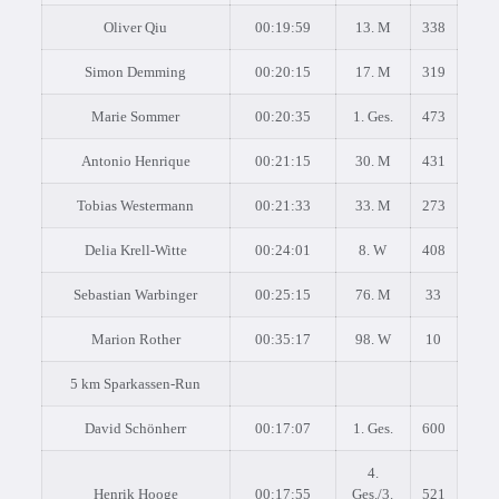
Oliver Qiu
00:19:59
13. M
338
Simon Demming
00:20:15
17. M
319
Marie Sommer
00:20:35
1. Ges.
473
Antonio Henrique
00:21:15
30. M
431
Tobias Westermann
00:21:33
33. M
273
Delia Krell-Witte
00:24:01
8. W
408
Sebastian Warbinger
00:25:15
76. M
33
Marion Rother
00:35:17
98. W
10
5 km Sparkassen-Run
David Schönherr
00:17:07
1. Ges.
600
4.
Henrik Hooge
00:17:55
Ges./3.
521