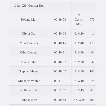
10 km ZfS-Münster-Run
9.
Roland Mai
00:39:53
Ges./1.
573
M50
Oliver Qiu
00:40:08
6. M20
411
Mike Brouwer
00:40:15
1. M40
473
Giles Gardam
00:40:31
7. M30
404
Klaus Bühn
00:46:37
2. M60
342
Stephan Meyer
00:49:47
3. M50
161
Michaela Winter
00:51:41
2. W40
229
Jan Rabenstein
00:51:57
6. M45
84
Hannah Betz
00:56:53
57. W20
90