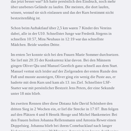
das jetzt besser war? Ich hatte persönlich den Eindruck, noch mehr
über unebenes Gelände zu laufen. Die meisten, die dort laufen,
wissen, worauf sie sich einlassen und das der Kurs bestimmt nicht
bestzeitenfähig ist.
Schon beim Auftaktlauf über 2,5 km waren 7 Kinder des Vereins
dabei, alle in der U10. Schnellster Junge war Frederik Jörgens in
schnellen 10:57, Mira Neuhaus in 12:19 war das schnellste
Mädchen. Beide wurden Dritte.
Im ersten 5er konnte sich bei den Frauen Marie Sommer durchsetzen.
Sie lief mit 20:35 der Konkurrenz klar davon. Bei den Männern
gingen Oliver Qiu und Manuel Goerlich ganz schnell aus dem Start.
Manuel vertrat sich leider auf der Zielgeraden der ersten Runde den
Fuß und musste aussteigen, Oliver ging ein wenig die Puste aus, er
haderte mit dem Kurs und kam als 13. ins Ziel. Schnellster LSF-
Starter war mit persönlicher Bestzeit Jens Peters, der eine Sekunde
unter 18 min blieb.
Im zweiten Rennen über diese Distanz fuhr David Schönherr den
dritten Sieg in 2 Wochen ein, er lief die Strecke in 17:07. Ihm folgen
auf den Plätzen 4 und 6 Henrik Hooge und Michel Hankemeier. Bei
den Frauen holten Johanna Rellensmann und Antonia Rewer einen
Doppelsieg. Johanna blieb bei ihrem Comebacklauf nach langer