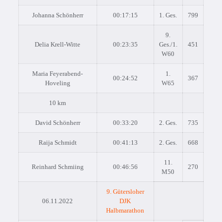
Johanna Schönherr
00:17:15
1. Ges.
799
9.
Delia Krell-Witte
00:23:35
Ges./1.
451
W60
Maria Feyerabend-
1.
00:24:52
367
Hoveling
W65
10 km
David Schönherr
00:33:20
2. Ges.
735
Raija Schmidt
00:41:13
2. Ges.
668
11.
Reinhard Schmiing
00:46:56
270
M50
9. Gütersloher
06.11.2022
DJK
Halbmarathon