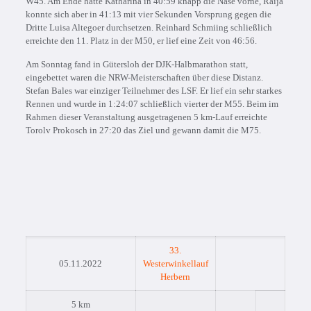
W45. Am Ende hatte Katharina in 40:59 knapp die Nase vorne, Raija
konnte sich aber in 41:13 mit vier Sekunden Vorsprung gegen die
Dritte Luisa Altegoer durchsetzen. Reinhard Schmiing schließlich
erreichte den 11. Platz in der M50, er lief eine Zeit von 46:56.
Am Sonntag fand in Gütersloh der DJK-Halbmarathon statt,
eingebettet waren die NRW-Meisterschaften über diese Distanz.
Stefan Bales war einziger Teilnehmer des LSF. Er lief ein sehr starkes
Rennen und wurde in 1:24:07 schließlich vierter der M55. Beim im
Rahmen dieser Veranstaltung ausgetragenen 5 km-Lauf erreichte
Torolv Prokosch in 27:20 das Ziel und gewann damit die M75.
33.
05.11.2022
Westerwinkellauf
Herbern
5 km