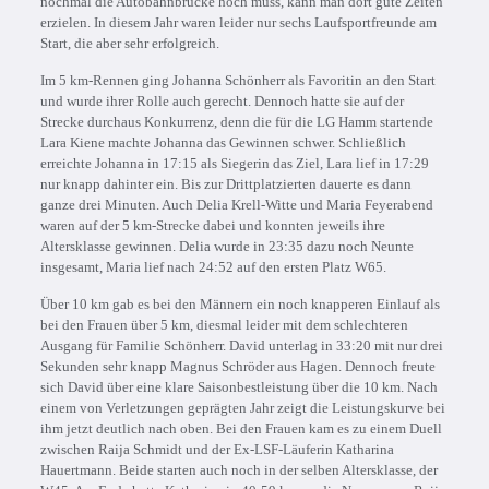
nochmal die Autobahnbrücke hoch muss, kann man dort gute Zeiten
erzielen. In diesem Jahr waren leider nur sechs Laufsportfreunde am
Start, die aber sehr erfolgreich.
Im 5 km-Rennen ging Johanna Schönherr als Favoritin an den Start
und wurde ihrer Rolle auch gerecht. Dennoch hatte sie auf der
Strecke durchaus Konkurrenz, denn die für die LG Hamm startende
Lara Kiene machte Johanna das Gewinnen schwer. Schließlich
erreichte Johanna in 17:15 als Siegerin das Ziel, Lara lief in 17:29
nur knapp dahinter ein. Bis zur Drittplatzierten dauerte es dann
ganze drei Minuten. Auch Delia Krell-Witte und Maria Feyerabend
waren auf der 5 km-Strecke dabei und konnten jeweils ihre
Altersklasse gewinnen. Delia wurde in 23:35 dazu noch Neunte
insgesamt, Maria lief nach 24:52 auf den ersten Platz W65.
Über 10 km gab es bei den Männern ein noch knapperen Einlauf als
bei den Frauen über 5 km, diesmal leider mit dem schlechteren
Ausgang für Familie Schönherr. David unterlag in 33:20 mit nur drei
Sekunden sehr knapp Magnus Schröder aus Hagen. Dennoch freute
sich David über eine klare Saisonbestleistung über die 10 km. Nach
einem von Verletzungen geprägten Jahr zeigt die Leistungskurve bei
ihm jetzt deutlich nach oben. Bei den Frauen kam es zu einem Duell
zwischen Raija Schmidt und der Ex-LSF-Läuferin Katharina
Hauertmann. Beide starten auch noch in der selben Altersklasse, der