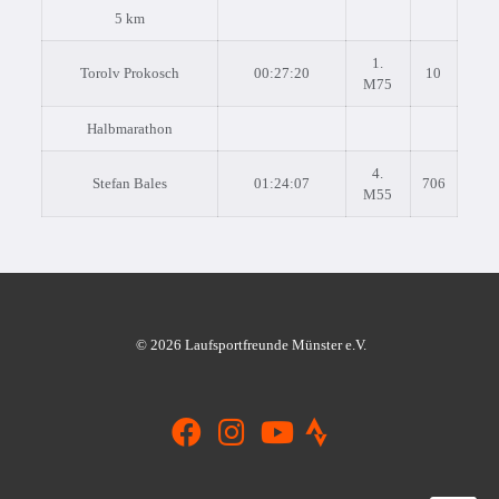
5 km
1.
Torolv Prokosch
00:27:20
10
M75
Halbmarathon
4.
Stefan Bales
01:24:07
706
M55
© 2026 Laufsportfreunde Münster e.V.