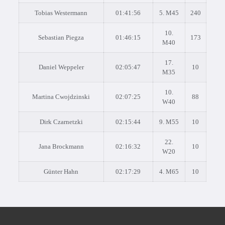
Tobias Westermann
01:41:56
5. M45
240
10.
Sebastian Piegza
01:46:15
173
M40
17.
Daniel Weppeler
02:05:47
10
M35
10.
Martina Cwojdzinski
02:07:25
88
W40
Dirk Czarnetzki
02:15:44
9. M55
10
22.
Jana Brockmann
02:16:32
10
W20
Günter Hahn
02:17:29
4. M65
10