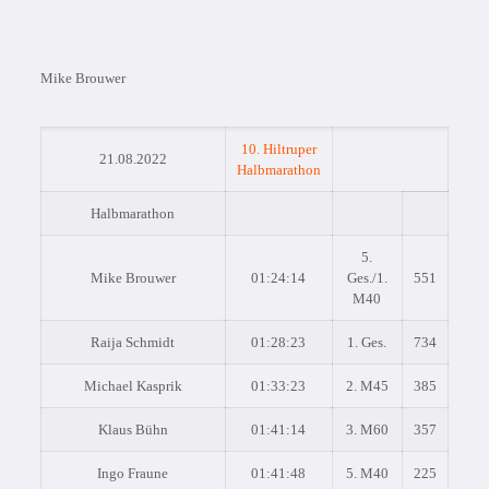
Mike Brouwer
10. Hiltruper
21.08.2022
Halbmarathon
Halbmarathon
5.
Mike Brouwer
01:24:14
Ges./1.
551
M40
Raija Schmidt
01:28:23
1. Ges.
734
Michael Kasprik
01:33:23
2. M45
385
Klaus Bühn
01:41:14
3. M60
357
Ingo Fraune
01:41:48
5. M40
225