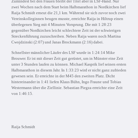
Zumindest bei den Frauen bleibt der Titel aber in LSF-Hand. Nur
zwei Wochen nach dem Start beim Halbmarathon in Nordkirchen lief
Raija Schmidt erneut die 21,1 km. Während sie sich zuvor noch zwei
Vereinskolleginnen beugen musste, erreichte Raija in Hiltrup einen
überlegenen Sieg mit 4 Minuten Vorsprung. Die mit 1:28:23
gegenüber Nordkirchen leicht schlechtere Zeit ist der schwierigen
Streckenführung zuzuschreiben. Neben Raija waren noch Martina
Cwojdzinski (2:07) und Janas Brockmann (2:16) dabei.
Schnellster männlicher Läufer des LSF wurde in 1:24:14 Mike
Brouwer. Er ist mit dieser Zeit gut gerüstet, um in Münster eine Zeit
unter 3 Stunden laufen zu können. Michael Kasprik lief seinen ersten
Halbmarathon in diesem Jahr. In 1:33:23 wird er nicht ganz zufrieden
gewesen sein. Er erreichte in der M45 den zweiten Platz. Dicht
hintereinander in 1:41 liefen Klaus Bühn, Ingo Fraune und Tobias
Westermann über die Ziellinie. Sebastian Piegza erreichte eine Zeit
von 1:46:15.
Raija Schmidt