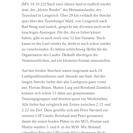
[MV, 16.10.22] Nach zwei Jahren fand er endlich wieder
statt, der „kleine Bruder“ des Hermannslaufes, der
Teutolauf in Lengerich. Über 29 km verläuft die Strecke
quer über den Teutoburger Wald, von Lengerich nach
Bad Iburg und zurück, gespickt mit diversen auch recht
knackigen Anstiegen. Für die, die es lieber kürzer
haben, gibt es auch noch eine 12 km-Variante. Doch
kaum ist der Lauf wieder da, droht er auch schon wieder
zu verschwinden. Es fehlen schlichtweg Helfer für die
Organisation des Laufes. Deshalb überlegen die
Verantwortlichen, auf ein kleineres Format umzustellen.
Auf den beiden Strecken waren insgesamt auch 24
Laufsportfreundinnen und -freunde am Start. Auf der
langen Strecke liefen drei alte Laufspezis ganz vorne
mit. Florian Braun, Martin Luig und Reinhard Zumdick
kennen sich schon 15 Jahre aus gemeinsamen
Trainingsgruppen und feierten quasi ein Wiedersehen.
Alle liefen fast zeitgleich mit Zeiten zwischen 2:21 und
2:22 ins Ziel. Dazu gesellte sich mit Peter Navratil ein
weiterer LSF-Läufer. Reinhard und Peter gewannen
damit die ersten beiden Plätze in der M55, Florian und
Martin wurden 5. und 6. in der M50. Mit Abstand
schnellste Frau des LSF wurde Silvia Sprenger. Nach