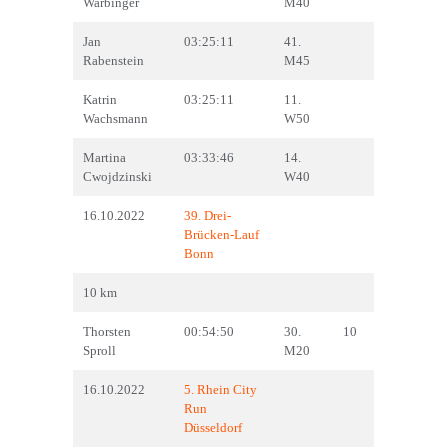
Warbinger
M40
Jan
03:25:11
41.
Rabenstein
M45
Katrin
03:25:11
11.
Wachsmann
W50
Martina
03:33:46
14.
Cwojdzinski
W40
16.10.2022
39. Drei-
Brücken-Lauf
Bonn
10 km
Thorsten
00:54:50
30.
10
Sproll
M20
16.10.2022
5. Rhein City
Run
Düsseldorf