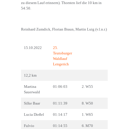
zu diesem Lauf erinnern). Thorsten lief die 10 km in
54:50.
Reinhard Zumdick, Florian Braun, Martin Luig (v.l.n.r.)
15.10.2022
25.
Teutoburger
Waldlauf
Lengerich
12,2 km
Martina
01:06:03
2. W55
Sauerwald
Silke Baar
01:11:39
8. W50
Lucia Dießel
01:14:17
1. W65
Fulvio
01:14:55
6. M70