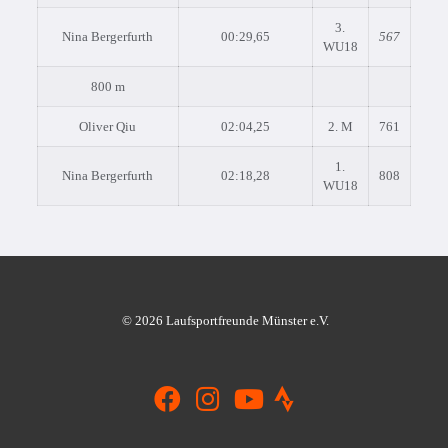
3.
Nina Bergerfurth
00:29,65
567
WU18
800 m
Oliver Qiu
02:04,25
2. M
761
1.
Nina Bergerfurth
02:18,28
808
WU18
© 2026 Laufsportfreunde Münster e.V.