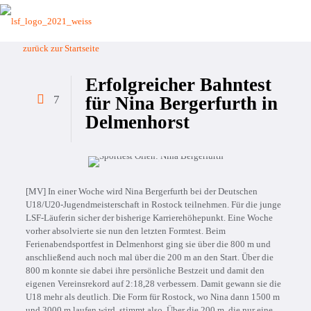
zurück zur Startseite
Erfolgreicher Bahntest
7
für Nina Bergerfurth in
Delmenhorst
[MV] In einer Woche wird Nina Bergerfurth bei der Deutschen
U18/U20-Jugendmeisterschaft in Rostock teilnehmen. Für die junge
LSF-Läuferin sicher der bisherige Karrierehöhepunkt. Eine Woche
vorher absolvierte sie nun den letzten Formtest. Beim
Ferienabendsportfest in Delmenhorst ging sie über die 800 m und
anschließend auch noch mal über die 200 m an den Start. Über die
800 m konnte sie dabei ihre persönliche Bestzeit und damit den
eigenen Vereinsrekord auf 2:18,28 verbessern. Damit gewann sie die
U18 mehr als deutlich. Die Form für Rostock, wo Nina dann 1500 m
und 3000 m laufen wird, stimmt also. Über die 200 m, die nur eine