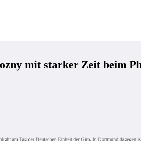
Verein
Training & Kurse
Kinder & Jugendliche
ozny mit starker Zeit beim 
d
ighlight am Tag der Deutschen Einheit der Giro. In Dortmund dagegen i