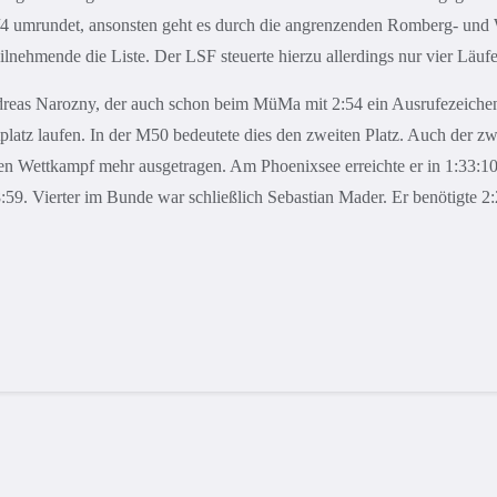
mrundet, ansonsten geht es durch die angrenzenden Romberg- und Wes
eilnehmende die Liste. Der LSF steuerte hierzu allerdings nur vier Läufe
reas Narozny, der auch schon beim MüMa mit 2:54 ein Ausrufezeichen g
mtplatz laufen. In der M50 bedeutete dies den zweiten Platz. Auch de
en Wettkampf mehr ausgetragen. Am Phoenixsee erreichte er in 1:33:10 a
8:59. Vierter im Bunde war schließlich Sebastian Mader. Er benötigte 2: