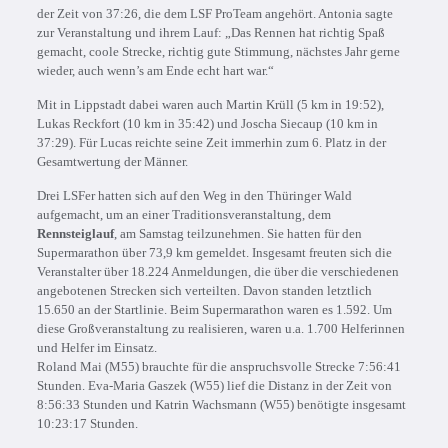
der Zeit von 37:26, die dem LSF ProTeam angehört. Antonia sagte
zur Veranstaltung und ihrem Lauf: „Das Rennen hat richtig Spaß
gemacht, coole Strecke, richtig gute Stimmung, nächstes Jahr gerne
wieder, auch wenn’s am Ende echt hart war.“
Mit in Lippstadt dabei waren auch Martin Krüll (5 km in 19:52),
Lukas Reckfort (10 km in 35:42) und Joscha Siecaup (10 km in
37:29). Für Lucas reichte seine Zeit immerhin zum 6. Platz in der
Gesamtwertung der Männer.
Drei LSFer hatten sich auf den Weg in den Thüringer Wald
aufgemacht, um an einer Traditionsveranstaltung, dem
Rennsteiglauf
, am Samstag teilzunehmen. Sie hatten für den
Supermarathon über 73,9 km gemeldet. Insgesamt freuten sich die
Veranstalter über 18.224 Anmeldungen, die über die verschiedenen
angebotenen Strecken sich verteilten. Davon standen letztlich
15.650 an der Startlinie. Beim Supermarathon waren es 1.592. Um
diese Großveranstaltung zu realisieren, waren u.a. 1.700 Helferinnen
und Helfer im Einsatz.
Roland Mai (M55) brauchte für die anspruchsvolle Strecke 7:56:41
Stunden. Eva-Maria Gaszek (W55) lief die Distanz in der Zeit von
8:56:33 Stunden und Katrin Wachsmann (W55) benötigte insgesamt
10:23:17 Stunden.