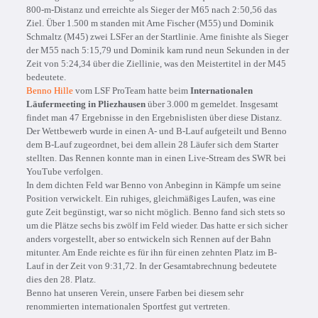
800-m-Distanz und erreichte als Sieger der M65 nach 2:50,56 das
Ziel. Über 1.500 m standen mit Arne Fischer (M55) und Dominik
Schmaltz (M45) zwei LSFer an der Startlinie. Arne finishte als Sieger
der M55 nach 5:15,79 und Dominik kam rund neun Sekunden in der
Zeit von 5:24,34 über die Ziellinie, was den Meistertitel in der M45
bedeutete.
Benno Hille
vom LSF ProTeam hatte beim
Internationalen
Läufermeeting in Pliezhausen
über 3.000 m gemeldet. Insgesamt
findet man 47 Ergebnisse in den Ergebnislisten über diese Distanz.
Der Wettbewerb wurde in einen A- und B-Lauf aufgeteilt und Benno
dem B-Lauf zugeordnet, bei dem allein 28 Läufer sich dem Starter
stellten. Das Rennen konnte man in einen Live-Stream des SWR bei
YouTube verfolgen.
In dem dichten Feld war Benno von Anbeginn in Kämpfe um seine
Position verwickelt. Ein ruhiges, gleichmäßiges Laufen, was eine
gute Zeit begünstigt, war so nicht möglich. Benno fand sich stets so
um die Plätze sechs bis zwölf im Feld wieder. Das hatte er sich sicher
anders vorgestellt, aber so entwickeln sich Rennen auf der Bahn
mitunter. Am Ende reichte es für ihn für einen zehnten Platz im B-
Lauf in der Zeit von 9:31,72. In der Gesamtabrechnung bedeutete
dies den 28. Platz.
Benno hat unseren Verein, unsere Farben bei diesem sehr
renommierten internationalen Sportfest gut vertreten.