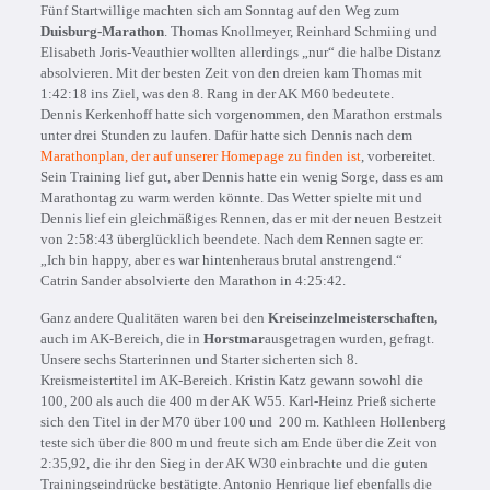
Fünf Startwillige machten sich am Sonntag auf den Weg zum
Duisburg-Marathon
. Thomas Knollmeyer, Reinhard Schmiing und
Elisabeth Joris-Veauthier wollten allerdings „nur“ die halbe Distanz
absolvieren. Mit der besten Zeit von den dreien kam Thomas mit
1:42:18 ins Ziel, was den 8. Rang in der AK M60 bedeutete.
Dennis Kerkenhoff hatte sich vorgenommen, den Marathon erstmals
unter drei Stunden zu laufen. Dafür hatte sich Dennis nach dem
Marathonplan, der auf unserer Homepage zu finden ist
, vorbereitet.
Sein Training lief gut, aber Dennis hatte ein wenig Sorge, dass es am
Marathontag zu warm werden könnte. Das Wetter spielte mit und
Dennis lief ein gleichmäßiges Rennen, das er mit der neuen Bestzeit
von 2:58:43 überglücklich beendete. Nach dem Rennen sagte er:
„Ich bin happy, aber es war hintenheraus brutal anstrengend.“
Catrin Sander absolvierte den Marathon in 4:25:42.
Ganz andere Qualitäten waren bei den
Kreiseinzelmeisterschaften,
auch im AK-Bereich, die in
Horstmar
ausgetragen wurden, gefragt.
Unsere sechs Starterinnen und Starter sicherten sich 8.
Kreismeistertitel im AK-Bereich. Kristin Katz gewann sowohl die
100, 200 als auch die 400 m der AK W55. Karl-Heinz Prieß sicherte
sich den Titel in der M70 über 100 und 200 m. Kathleen Hollenberg
teste sich über die 800 m und freute sich am Ende über die Zeit von
2:35,92, die ihr den Sieg in der AK W30 einbrachte und die guten
Trainingseindrücke bestätigte. Antonio Henrique lief ebenfalls die