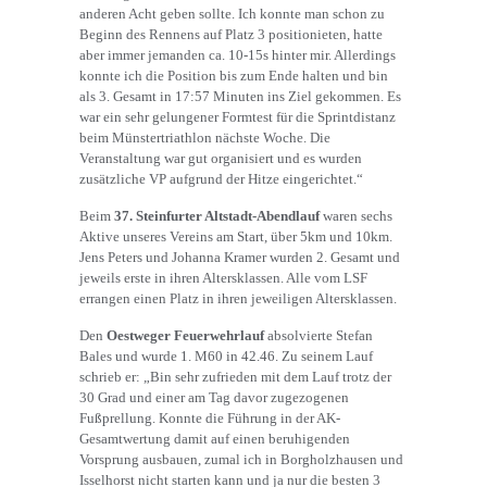
anderen Acht geben sollte. Ich konnte man schon zu
Beginn des Rennens auf Platz 3 positionieten, hatte
aber immer jemanden ca. 10-15s hinter mir. Allerdings
konnte ich die Position bis zum Ende halten und bin
als 3. Gesamt in 17:57 Minuten ins Ziel gekommen. Es
war ein sehr gelungener Formtest für die Sprintdistanz
beim Münstertriathlon nächste Woche. Die
Veranstaltung war gut organisiert und es wurden
zusätzliche VP aufgrund der Hitze eingerichtet.“
Beim
37. Steinfurter Altstadt-Abendlauf
waren sechs
Aktive unseres Vereins am Start, über 5km und 10km.
Jens Peters und Johanna Kramer wurden 2. Gesamt und
jeweils erste in ihren Altersklassen. Alle vom LSF
errangen einen Platz in ihren jeweiligen Altersklassen.
Den
Oestweger Feuerwehrlauf
absolvierte Stefan
Bales und wurde 1. M60 in 42.46. Zu seinem Lauf
schrieb er: „Bin sehr zufrieden mit dem Lauf trotz der
30 Grad und einer am Tag davor zugezogenen
Fußprellung. Konnte die Führung in der AK-
Gesamtwertung damit auf einen beruhigenden
Vorsprung ausbauen, zumal ich in Borgholzhausen und
Isselhorst nicht starten kann und ja nur die besten 3