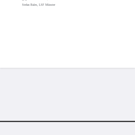
Stefan Bales, LSF Münster
© 2026 Laufsportfreunde Münster e.V.