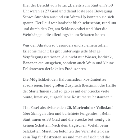
Hier der Bericht von Jutta: „Bereits zum Start um 9.50
Uhr waren es 27 Grad und damit löste jede Bewegung
Schweißtropfen aus und ein Warm-Up konnten sie sich
sparen. Der Lauf war landschaftlich sehr schön, rund um
und durch den Ort, am Schloss vorbei und über die
Weinhänge – die allerdings kaum Schatten boten.
Was den Ahraton so besonders und zu einem tollen
Erlebnis macht: Es gibt unterwegs jede Menge
Verpflegungsstationen, die nicht nur Wasser, Isodrink,
Bananen etc. ausgeben, sondern auch Wein und kleine
Delikatessen der lokalen Produzenten.
Die Möglichkeit den Halbmarathon kostümiert zu
absolvieren, fand großen Zuspruch (bestimmt die Hälfte
der StarterInnen) und so gab es auf der Strecke viele
bunte, kreative, ausgefallene Kostüme zu bestaunen.“
Tim Fasel absolvierte den
26. Marienloher Volkslauf
über 5km gelaufen und berichtete Folgendes: „Beim
Start waren es 33 Grad und die Strecke bot wenig bis
keinen Schatten. Nach dem tragischen Vorfall beim
Salzkotten Marathon betonten die Veranstalter, dass
kein Tag für Bestzeiten sei und man auf sich und die