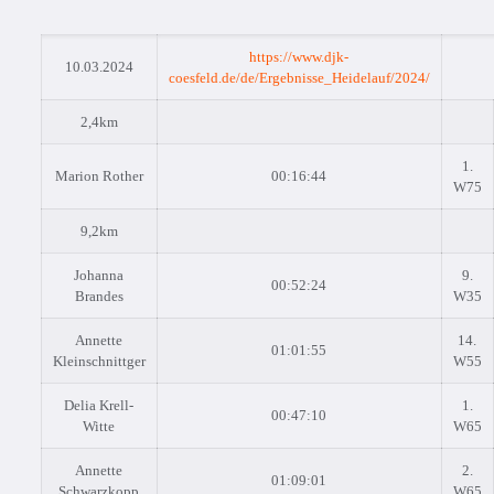
https://www.djk-
10.03.2024
coesfeld.de/de/Ergebnisse_Heidelauf/2024/
2,4km
1.
Marion Rother
00:16:44
W75
9,2km
Johanna
9.
00:52:24
Brandes
W35
Annette
14.
01:01:55
Kleinschnittger
W55
Delia Krell-
1.
00:47:10
Witte
W65
Annette
2.
01:09:01
Schwarzkopp
W65