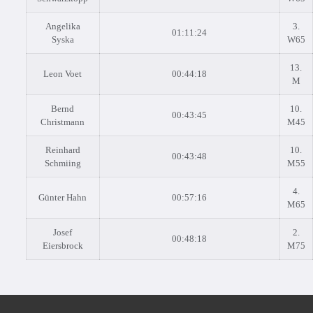
Angelika
3.
01:11:24
Syska
W65
13.
Leon Voet
00:44:18
M
Bernd
10.
00:43:45
Christmann
M45
Reinhard
10.
00:43:48
Schmiing
M55
4.
Günter Hahn
00:57:16
M65
Josef
2.
00:48:18
Eiersbrock
M75