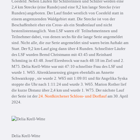
Coesfeld. Neben Läufen für Schülerinnen und Schüler werden eine
2,4 km Strecke (eine Runde) und eine 9,2 km lange Strecke (vier
Runden) angeboten. Der Lauf findet westlich von Coesfeld statt in
einem angrenzenden Waldgebiet statt. Die Strecke ist von der
Beschaffenheit eher ein Cross- als ein Straßenlauf und nicht
bestenlistentauglich. Vom LSF waren elf Teilnehmerinnen und
Teilnehmer dabei, von denen sechs für die lange Serie angemeldet
sind. Nicht alle, die zur Serie angemeldet sind waren beim Auftakt am
Start. Der 9,2 km-Lauf ging dann über 4 Runden. Schnellster Läufer
des LSF wurden Bernd Christmann mit 43:45 und Reinhard
Schmiing in 43:48. Josef Eiersbrock war nach 48:18 im Ziel und 2.
M75. Delia Krell-Witte war mit 47:10 schnellste Frau des LSF und
wurde 1. W65. Altersklassensieg gingen ebenfalls an Annette
Schwarzkopp , sie wurde 2. W65 mit 1:09:01 und für Angelika Syska
stoppte die Uhr nach 1:11:24 und wurde 3. W65. Marion Rother lief
die kurze Distanz über 2,4 km und wurde 1. W75. Der nächste Lauf
der Serie ist der
24. Nordkirchener Schloss- und Dorflauf
am 30. April
2024.
Delia Krell-Witte