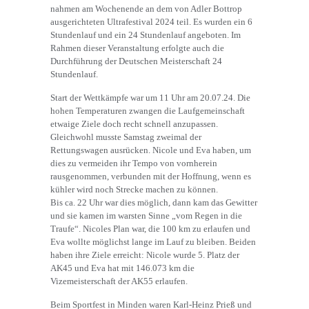
nahmen am Wochenende an dem von Adler Bottrop
ausgerichteten Ultrafestival 2024 teil. Es wurden ein 6
Stundenlauf und ein 24 Stundenlauf angeboten. Im
Rahmen dieser Veranstaltung erfolgte auch die
Durchführung der Deutschen Meisterschaft 24
Stundenlauf.
Start der Wettkämpfe war um 11 Uhr am 20.07.24. Die
hohen Temperaturen zwangen die Laufgemeinschaft
etwaige Ziele doch recht schnell anzupassen.
Gleichwohl musste Samstag zweimal der
Rettungswagen ausrücken. Nicole und Eva haben, um
dies zu vermeiden ihr Tempo von vornherein
rausgenommen, verbunden mit der Hoffnung, wenn es
kühler wird noch Strecke machen zu können.
Bis ca. 22 Uhr war dies möglich, dann kam das Gewitter
und sie kamen im warsten Sinne „vom Regen in die
Traufe“. Nicoles Plan war, die 100 km zu erlaufen und
Eva wollte möglichst lange im Lauf zu bleiben. Beiden
haben ihre Ziele erreicht: Nicole wurde 5. Platz der
AK45 und Eva hat mit 146.073 km die
Vizemeisterschaft der AK55 erlaufen.
Beim Sportfest in Minden waren Karl-Heinz Prieß und