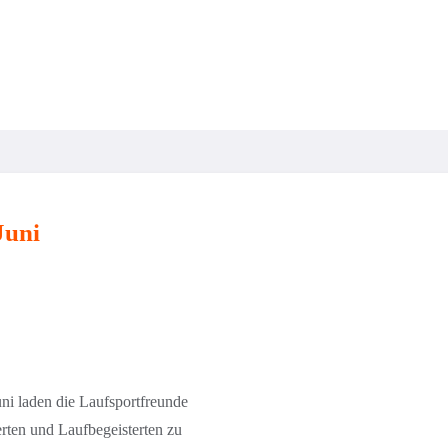
Verein
Training & Kurse
Kinder & Jugendliche
Juni
i laden die Laufsportfreunde
erten und Laufbegeisterten zu