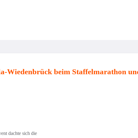
Verein
Training & Kurse
Kinder & Jugendliche
da-Wiedenbrück beim Staffelmarathon und
ent dachte sich die