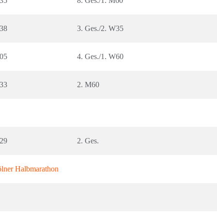
:35
8. Ges./1. M60
:38
3. Ges./2. W35
:05
4. Ges./1. W60
:33
2. M60
:29
2. Ges.
ölner Halbmarathon