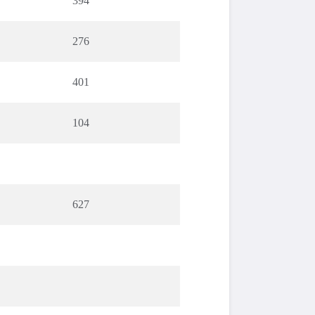
394
276
401
104
627