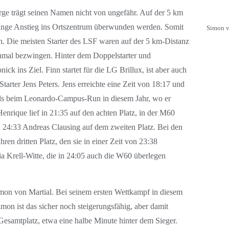
rge trägt seinen Namen nicht von ungefähr. Auf der 5 km
lange Anstieg ins Ortszentrum überwunden werden. Somit
Simon v
iten. Die meisten Starter des LSF waren auf der 5 km-Distanz
inmal bezwingen. Hinter dem Doppelstarter und
k ins Ziel. Finn startet für die LG Brillux, ist aber auch
arter Jens Peters. Jens erreichte eine Zeit von 18:17 und
als beim Leonardo-Campus-Run in diesem Jahr, wo er
enrique lief in 21:35 auf den achten Platz, in der M60
in 24:33 Andreas Clausing auf dem zweiten Platz. Bei den
ren dritten Platz, den sie in einer Zeit von 23:38
lia Krell-Witte, die in 24:05 auch die W60 überlegen
mon von Martial. Bei seinem ersten Wettkampf in diesem
Simon ist das sicher noch steigerungsfähig, aber damit
 Gesamtplatz, etwa eine halbe Minute hinter dem Sieger.