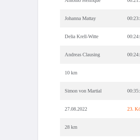
Antonio Henrique
00:21
Johanna Mattay
00:23
Delia Krell-Witte
00:24
Andreas Clausing
00:24
10 km
Simon von Martial
00:35
27.08.2022
23. K
28 km