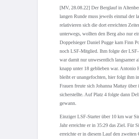
[MV, 28.08.22] Der Berglauf in Altenbe
langen Runde muss jeweils einmal der 
relativieren sich die dort erreichten Ze
unterwegs, wollten den Berg also nur e
Doppelsieger Daniel Pugge kam Finn Ponic
noch LSF-Mitglied. Ihm folgte der LSF-St
war damit nur unwesentlich langsamer 
knapp unter 18 geblieben war. Antonio H
bleibt er unangefochten, hier folgt ihm 
Frauen freute sich Johanna Mattay über ih
sicherstellte. Auf Platz 4 folgte dann De
gewann.
Einziger LSF-Starter über 10 km war Si
Jahr erreichte er in 35:29 das Ziel. Für 
erreichte er in diesem Lauf den zweiten