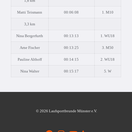
1,6 km
Matti Teismann
00:06:08
1. M10
3,3 km
Nina Bergerfurth
00:13:13
1. WU18
Arne Fischer
00:13:25
3. M50
Pauline Althoff
00:14:15
2. WU18
Nina Walter
00:15:17
5. W
© 2026 Laufsportfreunde Münster e.V.