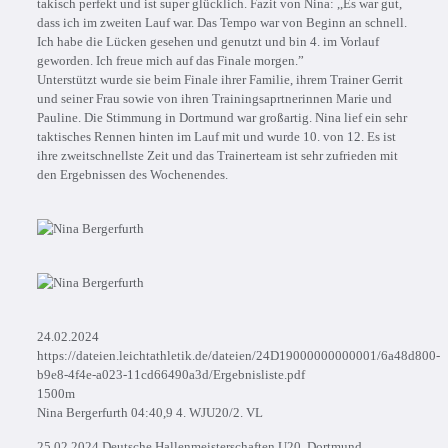
takisch perfekt und ist super glücklich. Fazit von Nina: ,,Es war gut,
dass ich im zweiten Lauf war. Das Tempo war von Beginn an schnell.
Ich habe die Lücken gesehen und genutzt und bin 4. im Vorlauf
geworden. Ich freue mich auf das Finale morgen.”
Unterstützt wurde sie beim Finale ihrer Familie, ihrem Trainer Gerrit
und seiner Frau sowie von ihren Trainingsaprtnerinnen Marie und
Pauline. Die Stimmung in Dortmund war großartig. Nina lief ein sehr
taktisches Rennen hinten im Lauf mit und wurde 10. von 12. Es ist
ihre zweitschnellste Zeit und das Trainerteam ist sehr zufrieden mit
den Ergebnissen des Wochenendes.
24.02.2024
https://dateien.leichtathletik.de/dateien/24D19000000000001/6a48d800-
b9e8-4f4e-a023-11cd66490a3d/Ergebnisliste.pdf
1500m
Nina Bergerfurth 04:40,9 4. WJU20/2. VL
25.02.2024 Deutsche Hallenmeisterschaften U20, Dortmund