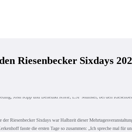
Verein
Training & Kurse
Kinder & Jugendliche
 den Riesenbecker Sixdays 20
e der Riesenbecker Sixdays war Halbzeit dieser Mehrtagesveranstaltung
rkenhoff fasste die ersten Tage so zusammen: „Ich spreche mal für un