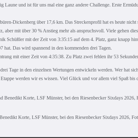
htig Laune und ist für uns mal eine ganz andere Challenge. Erste Ermüd
üren-Dickenberg über 17,6 km. Das Streckenprofil hat es heute nicht so
, aber mit über 30 % Anstieg mehr als anspruchsvoll. Viele gehen dies
k Schüßler mit der Zeit von 3:35:15 auf dem 4. Platz, ganz knapp hint
:07 hat. Das wird spannend in den kommenden drei Tagen.
trang mit einer Zeit von 4:35:38. Zu Platz zwei fehlen ihr 53 Sekunde
drei Tage in den einzelnen Wertungen entwickeln werden. Wer hat sich 
tappe werden wir es wissen. Viel Glück und vor allem viel Spaß bis 
Benedikt Korte, LSF Münster, bei den Riesenbecker Sixdays 2026, Foto