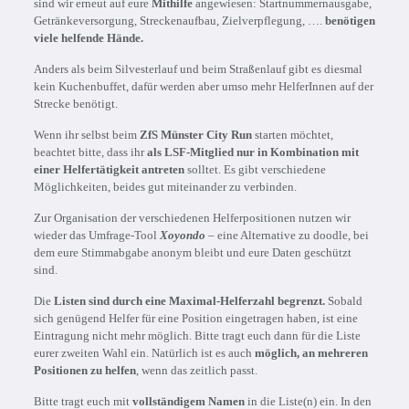
sind wir erneut auf eure
Mithilfe
angewiesen: Startnummernausgabe,
Getränkeversorgung, Streckenaufbau, Zielverpflegung, ….
benötigen
viele helfende Hände.
Anders als beim Silvesterlauf und beim Straßenlauf gibt es diesmal
kein Kuchenbuffet, dafür werden aber umso mehr HelferInnen auf der
Strecke benötigt.
Wenn ihr selbst beim
ZfS Münster City Run
starten möchtet,
beachtet bitte, dass ihr
als LSF-Mitglied nur in Kombination mit
einer Helfertätigkeit antreten
solltet. Es gibt verschiedene
Möglichkeiten, beides gut miteinander zu verbinden.
Zur Organisation der verschiedenen Helferpositionen nutzen wir
wieder das Umfrage-Tool
Xoyondo
– eine Alternative zu doodle, bei
dem eure Stimmabgabe anonym bleibt und eure Daten geschützt
sind.
Die
Listen sind durch eine Maximal-Helferzahl begrenzt.
Sobald
sich genügend Helfer für eine Position eingetragen haben, ist eine
Eintragung nicht mehr möglich. Bitte tragt euch dann für die Liste
eurer zweiten Wahl ein. Natürlich ist es auch
möglich, an mehreren
Positionen zu helfen
, wenn das zeitlich passt.
Bitte tragt euch mit
vollständigem Namen
in die Liste(n) ein. In den